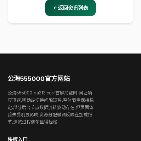
返回资讯列表
公海555000官方网站
公海555000,pa313.cc✅首屏加载时,网址响
应迅速,移动端切换间隙短暂,整体节奏保持稳
定.部分后台节点数据流转波动存在,但页面体
验未受明显影响.资源分配微调反映在加载细
节,浏览过程偶尔显得轻松.
快捷入口