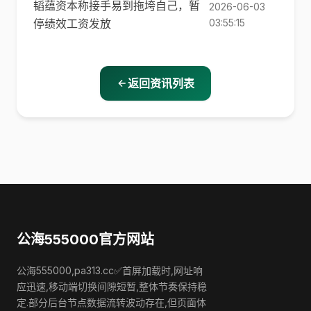
韬蕴资本称接手易到拖垮自己，暂
2026-06-03
停绩效工资发放
03:55:15
返回资讯列表
公海555000官方网站
公海555000,pa313.cc✅首屏加载时,网址响
应迅速,移动端切换间隙短暂,整体节奏保持稳
定.部分后台节点数据流转波动存在,但页面体