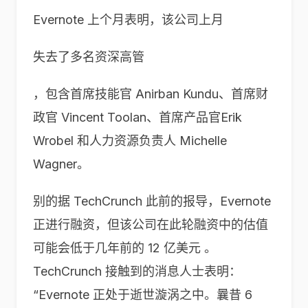
Evernote 上个月表明，该公司上月
失去了多名资深高管
，包含首席技能官 Anirban Kundu、首席财
政官 Vincent Toolan、首席产品官Erik
Wrobel 和人力资源负责人 Michelle
Wagner。
别的据 TechCrunch 此前的报导，Evernote
正进行融资，但该公司在此轮融资中的估值
可能会低于几年前的 12 亿美元 。
TechCrunch 接触到的消息人士表明：
“Evernote 正处于逝世漩涡之中。曩昔 6