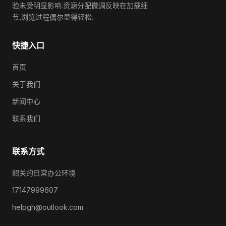
验未受明显影响.资源分配微调反映在加载细
节,浏览过程偶尔显得轻松.
快捷入口
首页
关于我们
新闻中心
联系我们
联系方式
韶关的日常办公环境
17147999607
helpgh@outlook.com