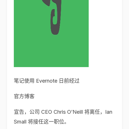
笔记使用 Evernote 日前经过
官方博客
宣告，公司 CEO Chris O’Neill 将离任，Ian
Small 将接任这一职位。