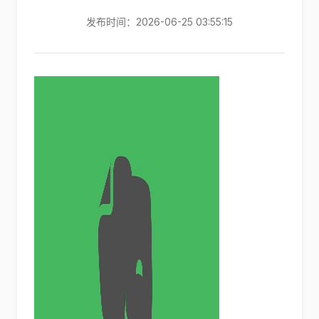
发布时间：2026-06-25 03:55:15