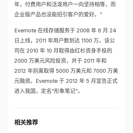
年，付费用户和活泼用户一向坚持相等，而
企业版产品也没能招引客户的爱好。”
Evernote 在线存储服务于 2008 年 6 月 24
日上线，2011 年用户数到达 1100 万。该公
司在 2010 年 10 月取得由红杉资身手投的
2000 万美元风险投资，并于 2011 年和
2012 年别离取得 5000 万美元和 7000 万美
元融资。Evernote 于 2012 年 5 月宣告正式
进入我国，定名“形象笔记”。
相关推荐