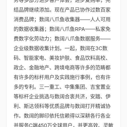
务等多部分进步客户体会，进步复购率，完
结品牌继续添加。现在产品已协作过数百家
消费品牌；数阔八爪鱼收集器——人人可用
的数据收集器；数阔八爪鱼RPA——私家免
费数字化劳动力；数阔八爪鱼数据服务——
企业级数据收集计划。一起，数阔在3C数
码、智能家电、美妆护肤、食品饮料高校、
政企、金融地产、跨境电商等许多的范畴都
有许多的标杆用户及实践施行事例，也有许
多的专利。三一重工、中集集团、吉宝置业
等标杆企业挑选与数阔合衷共济，安踏、伊
利、斯达领科等优质品牌与数阔打开精诚协
作。数阔的脚印依托信赖得以深耕各行各业
并服务C端450万全球用户，并更高效、灵敏