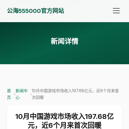
公海555000官方网站
新闻详情
首
新闻中
10月中国游戏市场收入197.68亿元，近6个月来首
›
›
页
心
次回暖
10月中国游戏市场收入197.68亿
元，近6个月来首次回暖