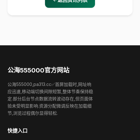
返回资讯列表
公海555000官方网站
公海555000,pa313.cc✅首屏加载时,网址响
应迅速,移动端切换间隙短暂,整体节奏保持稳
定.部分后台节点数据流转波动存在,但页面体
验未受明显影响.资源分配微调反映在加载细
节,浏览过程偶尔显得轻松.
快捷入口