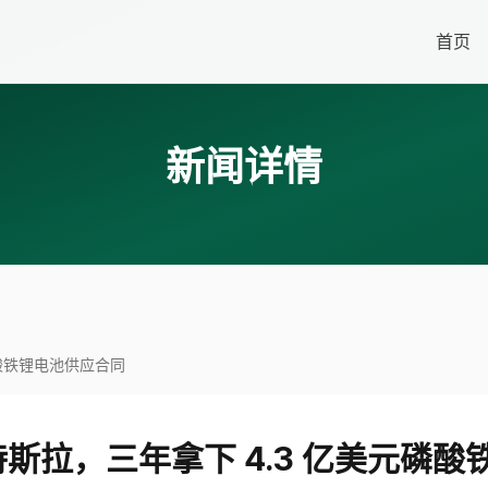
首页
新闻详情
磷酸铁锂电池供应合同
特斯拉，三年拿下 4.3 亿美元磷