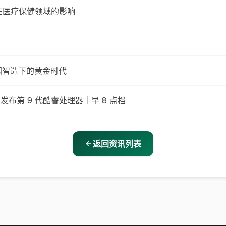
I 在医疗保健领域的影响
中国智造下的黄金时代
发布第 9 代酷睿处理器｜早 8 点档
返回资讯列表