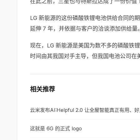
在此之前，三星也与特斯拉达成了一份价值 
LG 新能源的这份磷酸铁锂电池供给合同的期限为
延伸 7 年，并依据与客户的洽谈添加供给量
现在，LG 新能源是美国为数不多的磷酸铁
时间由其我国对手主导，但我国电池公司在
相关推荐
云米发布AI:Helpful 2.0 让全屋智能真正有用、
这就是 6G 的正式 logo