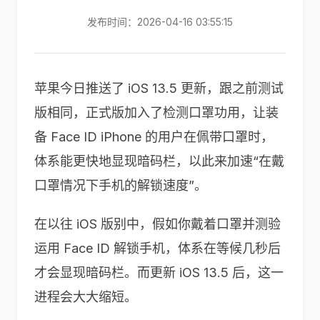
发布时间：2026-04-16 03:55:15
苹果今日推送了 iOS 13.5 更新，跟之前测试
版相同，正式版加入了检测口罩功用，让装
备 Face ID iPhone 的用户在佩带口罩时，
体系能更快地显现暗码栏，以此来加速“在戴
口罩情况下手机的解锁速度”。
在以往 iOS 版别中，假如你戴着口罩并测验
运用 Face ID 解锁手机，体系在等候几秒后
才会显现暗码栏。而更新 iOS 13.5 后，这一
进程会大大缩短。