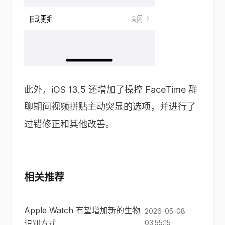
此外，iOS 13.5 还增加了操控 FaceTime 群
聊期间视频拼贴主动突显的选项，并进行了
过错修正和其他改善。
相关推荐
Apple Watch 有望增加新的生物
2026-05-08
识别方式
03:55:15