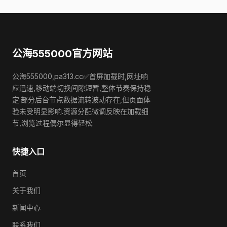
公海555000官方网站
公海555000,pa313.cc✅首屏加载时,网址响
应迅速,移动端切换间隙短暂,整体节奏保持稳
定.部分后台节点数据流转波动存在,但页面体
验未受明显影响.资源分配微调反映在加载细
节,浏览过程偶尔显得轻松.
快捷入口
首页
关于我们
新闻中心
联系我们