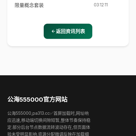
限量概念套装
03:12:11
返回资讯列表
公海555000官方网站
公海555000,pa313.cc✅首屏加载时,网址响
应迅速,移动端切换间隙短暂,整体节奏保持稳
定.部分后台节点数据流转波动存在,但页面体
验未受明显影响.资源分配微调反映在加载细