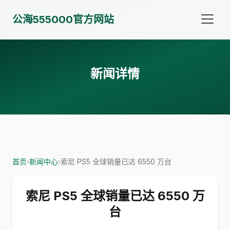
公海555000官方网站
新闻详情
首页
›
新闻中心
›
索尼 PS5 全球销量已达 6550 万台
索尼 PS5 全球销量已达 6550 万
台