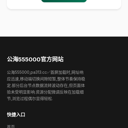
公海555000官方网站
公海555000,pa313.cc✅首屏加载时,网址响
应迅速,移动端切换间隙短暂,整体节奏保持稳
定.部分后台节点数据流转波动存在,但页面体
验未受明显影响.资源分配微调反映在加载细
节,浏览过程偶尔显得轻松.
快捷入口
首页