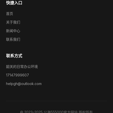
快捷入口
首页
关于我们
新闻中心
联系我们
联系方式
韶关的日常办公环境
17147999607
helpgh@outlook.com
© 2023–2025 公海555000官方网站 版权所有