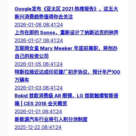
Google发布《亚太区 2021 热搜报告》，这五大
新兴消费趋势值得你去关注
2026-01-08 08:41:24
上市在即的 Sonos，重新设计了纳斯达克的钟声
2026-01-07 08:41:24
互联网女皇 Mary Meeker 年底前离职，将创办
自己的投资公司
2026-01-05 08:41:24
特斯拉接近达成印尼建厂初步协议，预计年产100
万辆车
2026-01-03 08:41:24
Rokid 首款消费级 AR 眼镜，LG 首款触摸智能音
箱 | CES 2018 全天概览
2026-01-01 08:41:24
新能源汽车行业将引入积分池制度
2025-12-22 08:41:24