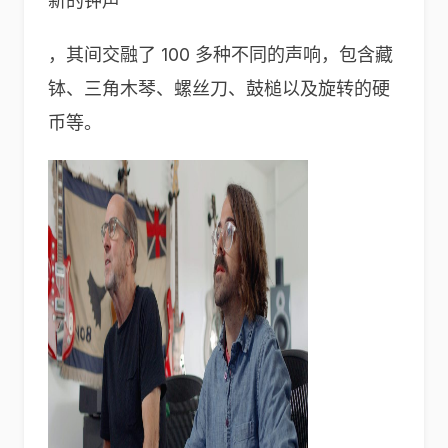
新的钟声
，其间交融了 100 多种不同的声响，包含藏
钵、三角木琴、螺丝刀、鼓槌以及旋转的硬
币等。