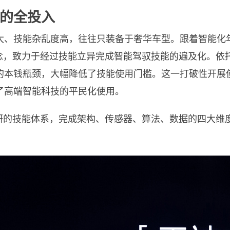
的全投入
大、技能杂乱度高，往往只装备于奢华车型。跟着智能化
理念，致力于经过技能立异完成智能驾驭技能的遍及化。依
的本钱瓶颈，大幅降低了技能使用门槛。这一打破性开展
了高端智能科技的平民化使用。
自研的技能体系，完成架构、传感器、算法、数据的四大维