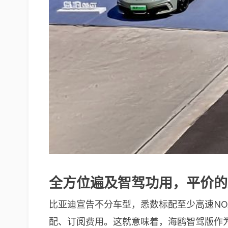
全方位遍及智驾功用，平价的
比亚迪宣告不分车型，悉数标配至少高速NO
配、订阅费用。这就意味着，海鸥智驾版作