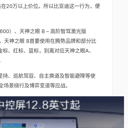
集在20万以上价位。所以比亚迪这一行为，便
600）、天神之眼 B – 高阶智驾激光版
视系列上，天神之眼 B首要使用在腾势品牌和部分比
金标、红标、篮标，别离对应天神之眼A、
。
坚持、巡航驾驭、自主换道及智能避障等使
全场景绕行及博弈变道等应战。