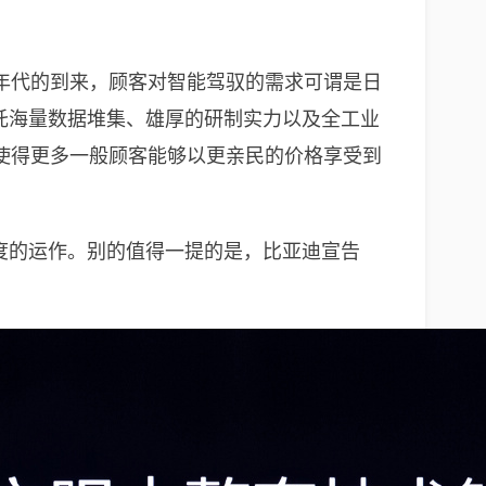
年代的到来，顾客对智能驾驭的需求可谓是日
托海量数据堆集、雄厚的研制实力以及全工业
使得更多一般顾客能够以更亲民的价格享受到
度的运作。别的值得一提的是，比亚迪宣告