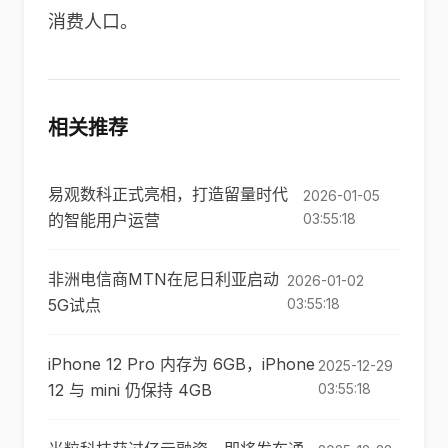
消费人口。
相关推荐
易观数科正式亮相，打造留量时代
2026-01-05
的智能用户运营
03:55:18
非洲电信商MTN在尼日利亚启动
2026-01-02
5G试点
03:55:18
iPhone 12 Pro 内存为 6GB，iPhone
2025-12-29
12 与 mini 仍保持 4GB
03:55:18