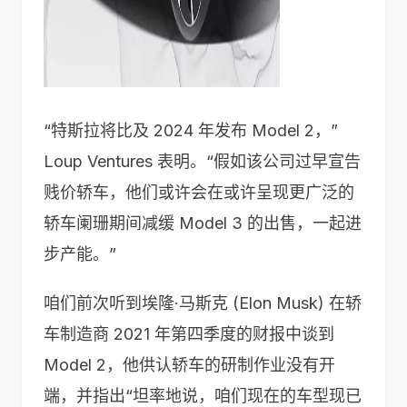
“特斯拉将比及 2024 年发布 Model 2，”
Loup Ventures 表明。“假如该公司过早宣告
贱价轿车，他们或许会在或许呈现更广泛的
轿车阑珊期间减缓 Model 3 的出售，一起进
步产能。”
咱们前次听到埃隆·马斯克 (Elon Musk) 在轿
车制造商 2021 年第四季度的财报中谈到
Model 2，他供认轿车的研制作业没有开
端，并指出“坦率地说，咱们现在的车型现已