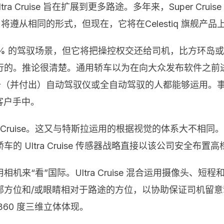
 Ultra Cruise 旨在扩展到更多路途。多年来，Super 
ise 将遵从相同的形式，但现在，它将在Celestiq 旗
够处理 95% 的驾驭场景，但它将把操控权交还给司机，比方
行的。推论很清楚。通用轿车以为在向大众发布软件之前
册（并付出）自动驾驭仪或全自动驾驭的人都能够运用。事实上
达客户手中。
 Ultra Cruise。这又与特斯拉运用的根据视觉的体系
Ultra Cruise 传感器战略直接以该公司安全布置高
来“看”国际。Ultra Cruise 混合运用摄像头、短程
方位和/或眼睛相对于路途的方位，以协助保证司机留意
的 360 度三维立体体现。