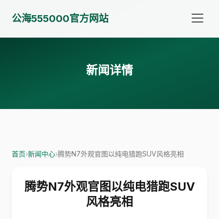
公海555000官方网站
新闻详情
首页
›
新闻中心
›
腾势N7外观官图以纯电猎跑SUV风格亮相
腾势N7外观官图以纯电猎跑SUV
风格亮相