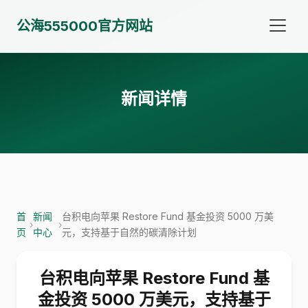
公海555000官方网站
新闻详情
首
新闻
台积电向苹果 Restore Fund 基金投资 5000 万美
›
›
页
中心
元，支持基于自然的碳清除计划
台积电向苹果 Restore Fund 基
金投资 5000 万美元，支持基于