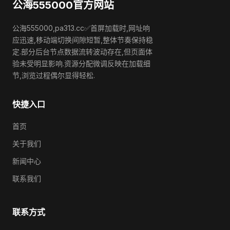
公海555000官方网站
公海555000,pa313.cc✅首屏加载时,网址响
应迅速,移动端切换间隙短暂,整体节奏保持稳
定.部分后台节点数据流转波动存在,但页面体
验未受明显影响.资源分配微调反映在加载细
节,浏览过程偶尔显得轻松.
快捷入口
首页
关于我们
新闻中心
联系我们
联系方式