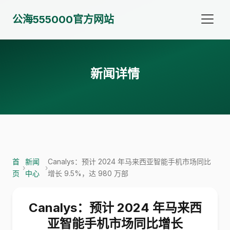
公海555000官方网站
新闻详情
首
新闻
Canalys：预计 2024 年马来西亚智能手机市场同比
›
›
页
中心
增长 9.5%，达 980 万部
Canalys：预计 2024 年马来西
亚智能手机市场同比增长