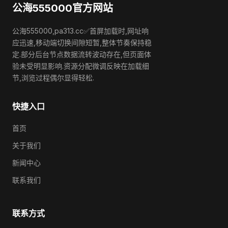
公海555000官方网站
公海555000,pa313.cc✅首屏加载时,网址响
应迅速,移动端切换间隙短暂,整体节奏保持稳
定.部分后台节点数据流转波动存在,但页面体
验未受明显影响.资源分配微调反映在加载细
节,浏览过程偶尔显得轻松.
快捷入口
首页
关于我们
新闻中心
联系我们
联系方式