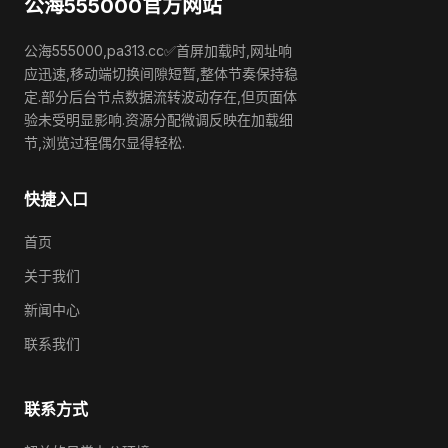
公海555000官方网站
公海555000,pa313.cc✅首屏加载时,网址响
应迅速,移动端切换间隙短暂,整体节奏保持稳
定.部分后台节点数据流转波动存在,但页面体
验未受明显影响.资源分配微调反映在加载细
节,浏览过程偶尔显得轻松.
快捷入口
首页
关于我们
新闻中心
联系我们
联系方式