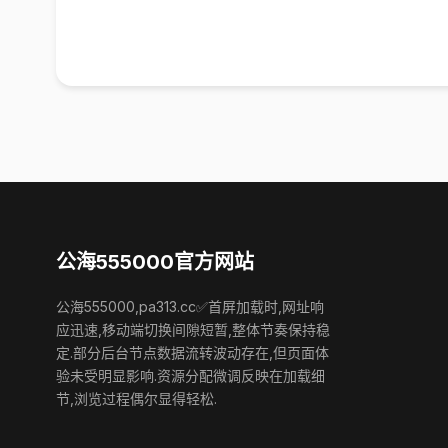
公海555000官方网站
公海555000,pa313.cc✅首屏加载时,网址响
应迅速,移动端切换间隙短暂,整体节奏保持稳
定.部分后台节点数据流转波动存在,但页面体
验未受明显影响.资源分配微调反映在加载细
节,浏览过程偶尔显得轻松.