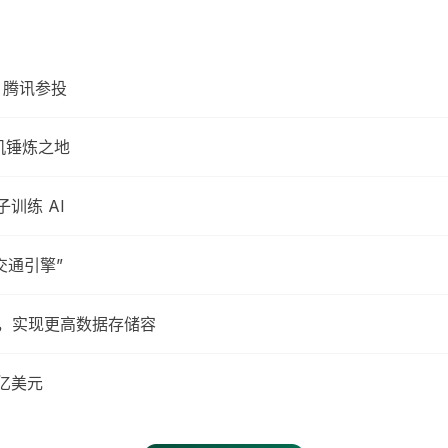
，腾讯参投
机锤炼之地
训练 AI
 交通引擎”
系统，实现更高数据存储容
 亿美元