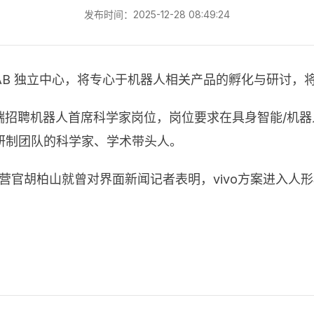
发布时间：2025-12-28 08:49:24
人 LAB 独立中心，将专心于机器人相关产品的孵化与研讨
开端招聘机器人首席科学家岗位，岗位要求在具身智能/机
研制团队的科学家、学术带头人。
席运营官胡柏山就曾对界面新闻记者表明，vivo方案进入人