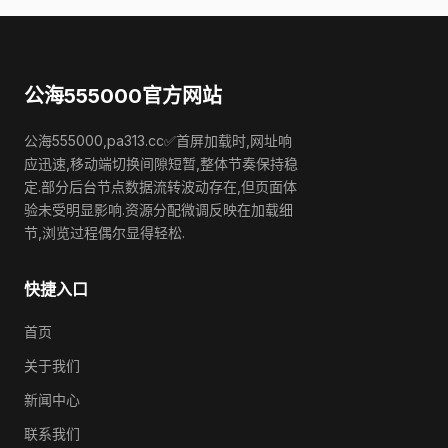
公海555000官方网站
公海555000,pa313.cc✅首屏加载时,网址响
应迅速,移动端切换间隙短暂,整体节奏保持稳
定.部分后台节点数据流转波动存在,但页面体
验未受明显影响.资源分配微调反映在加载细
节,浏览过程偶尔显得轻松.
快捷入口
首页
关于我们
新闻中心
联系我们