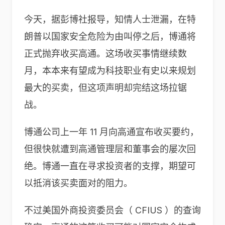
今天，据彭博社报导，知情人士泄漏，在特
朗普以国家安全危险为由叫停之后，博通将
正式抛弃收买
高通
。这场收买事情继续数
月，本本来有望成为科技职业有史以来规划
最大的买卖，但这项声明却完结这场拉锯
战。
博通公司上一年 11 月向高通宣布收买要约，
但很快就遭到高通管理层和董事会的屡次回
绝。博通一直在寻求投资者的支撑，期望可
以抵消该买卖面对的阻力。
不过美国外商投资委员会（ CFIUS ）的查询