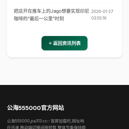
把店开在推车上的Jago想要实现印尼
2026-01-27
咖啡的“最后一公里”时刻
03:55:16
返回资讯列表
公海555000官方网站
公海555000,pa313.cc✅首屏加载时,网址响
应迅速,移动端切换间隙短暂,整体节奏保持稳