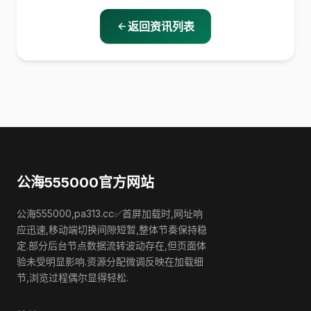
返回资讯列表
公海555000官方网站
公海555000,pa313.cc✅首屏加载时,网址响
应迅速,移动端切换间隙短暂,整体节奏保持稳
定.部分后台节点数据流转波动存在,但页面体
验未受明显影响.资源分配微调反映在加载细
节,浏览过程偶尔显得轻松.