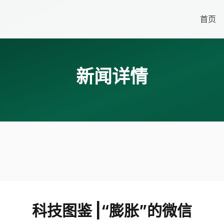
首页
新闻详情
科技图鉴 |“膨胀”的微信