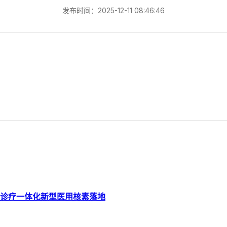
发布时间：2025-12-11 08:46:46
诊疗一体化新型医用核素落地