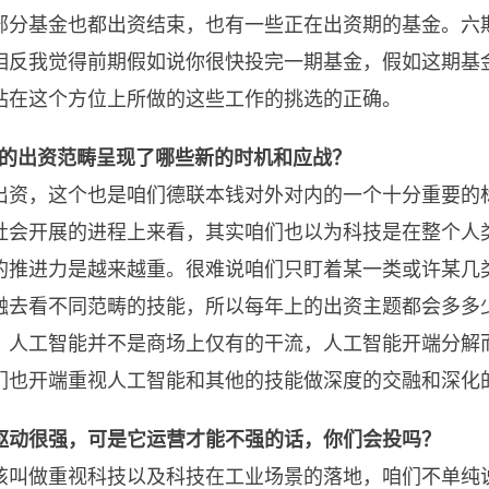
部分基金也都出资结束，也有一些正在出资期的基金。六
相反我觉得前期假如说你很快投完一期基金，假如这期基
站在这个方位上所做的这些工作的挑选的正确。
集的出资范畴呈现了哪些新的时机和应战？
出资，这个也是咱们德联本钱对外对内的一个十分重要的
社会开展的进程上来看，其实咱们也以为科技是在整个人
的推进力是越来越重。很难说咱们只盯着某一类或许某几
融去看不同范畴的技能，所以每年上的出资主题都会多多
，人工智能并不是商场上仅有的干流，人工智能开端分解
们也开端重视人工智能和其他的技能做深度的交融和深化
驱动很强，可是它运营才能不强的话，你们会投吗？
该叫做重视科技以及科技在工业场景的落地，咱们不单纯