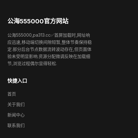
公海555000官方网站
公海555000,pa313.cc✅首屏加载时,网址响
应迅速,移动端切换间隙短暂,整体节奏保持稳
定.部分后台节点数据流转波动存在,但页面体
验未受明显影响.资源分配微调反映在加载细
节,浏览过程偶尔显得轻松.
快捷入口
首页
关于我们
新闻中心
联系我们