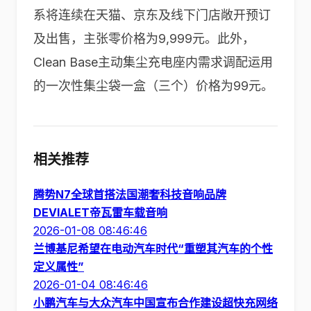
系将连续在天猫、京东及线下门店敞开预订
及出售，主张零价格为9,999元。此外，
Clean Base主动集尘充电座内需求调配运用
的一次性集尘袋一盒（三个）价格为99元。
相关推荐
腾势N7全球首搭法国潮奢科技音响品牌
DEVIALET帝瓦雷车载音响
2026-01-08 08:46:46
兰博基尼希望在电动汽车时代“重塑其汽车的个性
定义属性”
2026-01-04 08:46:46
小鹏汽车与大众汽车中国宣布合作建设超快充网络