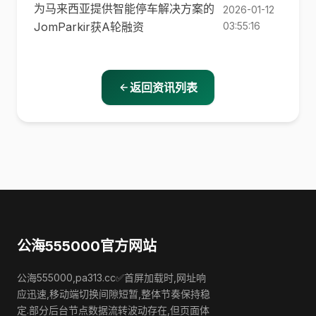
为马来西亚提供智能停车解决方案的
2026-01-12
JomParkir获A轮融资
03:55:16
返回资讯列表
公海555000官方网站
公海555000,pa313.cc✅首屏加载时,网址响
应迅速,移动端切换间隙短暂,整体节奏保持稳
定.部分后台节点数据流转波动存在,但页面体