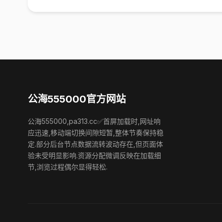
公海555000官方网站
公海555000,pa313.cc✅首屏加载时,网址响
应迅速,移动端切换间隙短暂,整体节奏保持稳
定.部分后台节点数据流转波动存在,但页面体
验未受明显影响.资源分配微调反映在加载细
节,浏览过程偶尔显得轻松.