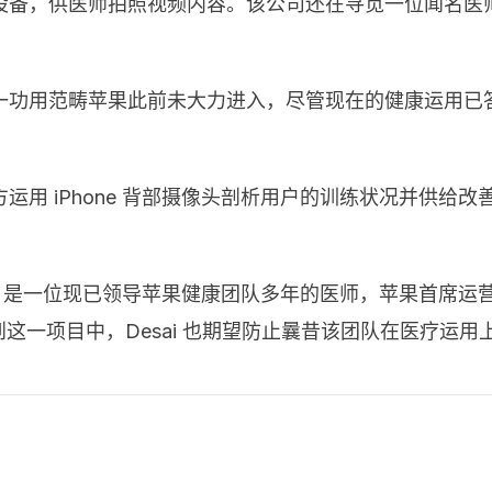
设备，供医师拍照视频内容。该公司还在寻觅一位闻名医
一功用范畴苹果此前未大力进入，尽管现在的健康运用已答
。
运用 iPhone 背部摄像头剖析用户的训练状况并供给
esai 是一位现已领导苹果健康团队多年的医师，苹果首席运营官 
这一项目中，Desai 也期望防止曩昔该团队在医疗运用