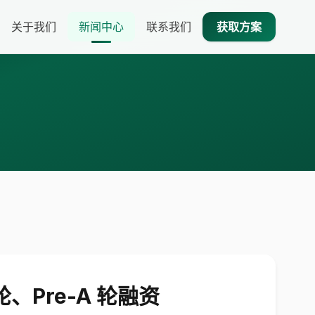
关于我们
新闻中心
联系我们
获取方案
Pre-A 轮融资