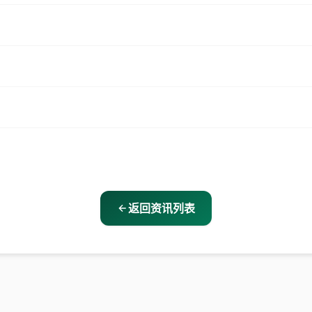
返回资讯列表