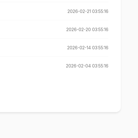
2026-02-21 03:55:16
2026-02-20 03:55:16
2026-02-14 03:55:16
2026-02-04 03:55:16