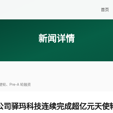
首页
新闻详情
、Pre-A 轮融资
司驿玛科技连续完成超亿元天使轮、