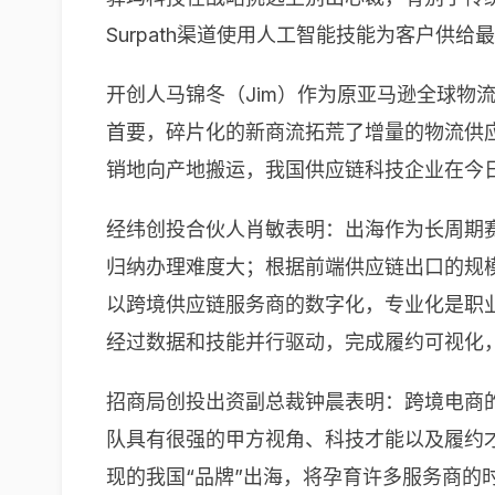
Surpath渠道使用人工智能技能为客户供
开创人马锦冬（Jim）作为原亚马逊全球物
首要，碎片化的新商流拓荒了增量的物流供
销地向产地搬运，我国供应链科技企业在今
经纬创投合伙人肖敏表明：出海作为长周期
归纳办理难度大；根据前端供应链出口的规
以跨境供应链服务商的数字化，专业化是职业
经过数据和技能并行驱动，完成履约可视化，
招商局创投出资副总裁钟晨表明：跨境电商的
队具有很强的甲方视角、科技才能以及履约
现的我国“品牌”出海，将孕育许多服务商的