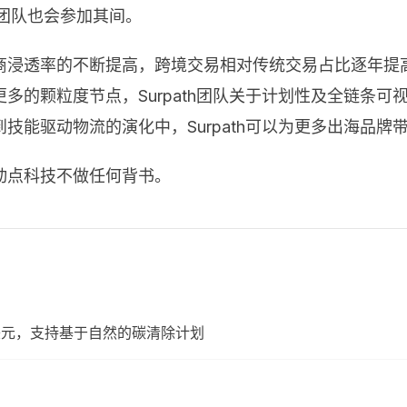
的团队也会参加其间。
商浸透率的不断提高，跨境交易相对传统交易占比逐年提
多的颗粒度节点，Surpath团队关于计划性及全链条
技能驱动物流的演化中，Surpath可以为更多出海品牌
动点科技不做任何背书。
0 万美元，支持基于自然的碳清除计划