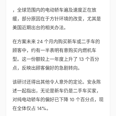
，全球范围内的电动轿车遍及速度正在放
缓，部分原因在于方针环境的改变，尤其是
美国近期出台的相关办法。
在方案未来 24 个月内购买新车或二手车的
顾客中，约有一半表明有意购买内燃机车
型。这一份额较上一年度上升了 13 个百分
点，反映出顾客偏好的急剧转向。
该研讨还得出其他令人意外的定论。安永陈
述一起指出，无论是新车仍是二手车买家，
对纯电动轿车的偏好已下降 10 个百分点，现
在全体仅占 14%。