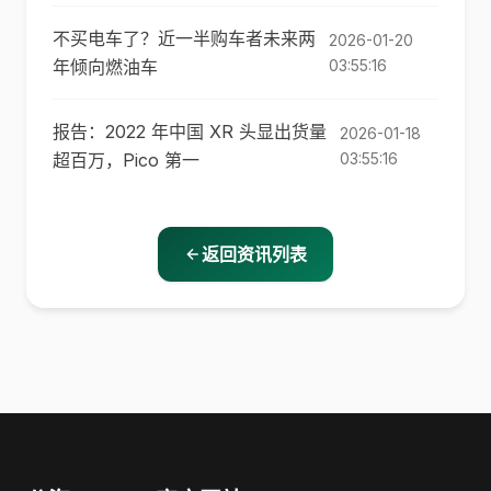
不买电车了？近一半购车者未来两
2026-01-20
年倾向燃油车
03:55:16
报告：2022 年中国 XR 头显出货量
2026-01-18
超百万，Pico 第一
03:55:16
返回资讯列表