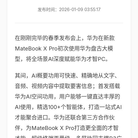
发布时间：2026-01-09 03:55:17
在刚刚完毕的春季发布会上，华为在新款
MateBook X Pro初次使用华为盘古大模
型，将全场景Al深度赋能华为才智PC。
其间，AI概要功用可快速、精确地从文字、
音频、视频内容中提取要害信息；首发搭载
华为AI空间功用，用户能够一键直达丰厚的
AI使用，精选100+个智能体，打造一站式AI
才能聚合进口。华为还联合第三方合作伙
伴，为MateBook X Pro打造更全面的才智