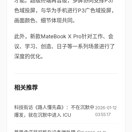
才能。超级终端再晋级，多屏协同支撑P3广
色域投屏，与华为手机进行P3广色域投屏，
画面颜色、细节体现共同。
此外，新款MateBook X Pro针对工作、会
议、学习、创造、日子等一系列场景进行了
深度的优化。
相关推荐
科技街访《路人懂先森》：不在沉默中
2026-01-12
爆发，就在沉默中进入 ICU
03:55:17