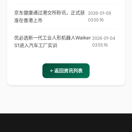
京东健康通过港交所聆讯，正式获
2026-01-09
准在香港上市
03:55:16
优必选新一代工业人形机器人Walker
2026-01-04
S1进入汽车工厂实训
03:55:16
返回资讯列表