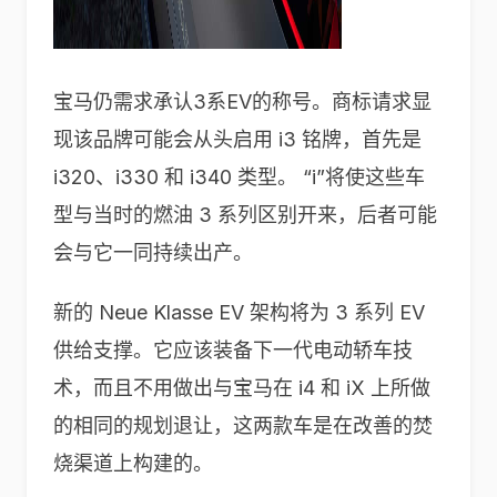
宝马仍需求承认3系EV的称号。商标请求显
现该品牌可能会从头启用 i3 铭牌，首先是
i320、i330 和 i340 类型。 “i”将使这些车
型与当时的燃油 3 系列区别开来，后者可能
会与它一同持续出产。
新的 Neue Klasse EV 架构将为 3 系列 EV
供给支撑。它应该装备下一代电动轿车技
术，而且不用做出与宝马在 i4 和 iX 上所做
的相同的规划退让，这两款车是在改善的焚
烧渠道上构建的。