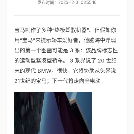
发布时间：2025-12-31 03:55:16
宝马制作了多种“终极驾驭机器”。但假如你
用“宝马”来提示轿车爱好者，他脑海中浮现
出的第一个图画可能是 3 系：该品牌标志性
的运动型紧凑型轿车。 3 系界说了 20 世纪
末的现代 BMW。很快，它将协助从头界说
21世纪的宝马；下一代将走向全电动。