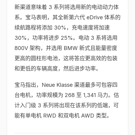
新渠道意味着 3 系列将选用新的电动动力体
系。宝马表明，其全新第六代 eDrive 体系的
续航路程将添加 30%，充电速​​度将加速
30%，功率将进步 25%。电动 3 系将选用
800V 架构，并选用 BMW 新式且能量密度
更高的圆柱形电池，这将答应更高效的包装
和更低的车辆高度，然后进步功率。
宝马指出，Neue Klasse 渠道最多可包容四
台电机，功率规模为 268 至 1,341 马力。估
计入门级 3 系列将出现在该系列的低端，可
能有单电机 RWD 和双电机 AWD 类型。