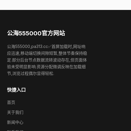
公海555000官方网站
公海555000,pa313.cc✅首屏加载时,网址响
应迅速,移动端切换间隙短暂,整体节奏保持稳
定.部分后台节点数据流转波动存在,但页面体
验未受明显影响.资源分配微调反映在加载细
节,浏览过程偶尔显得轻松.
快捷入口
首页
关于我们
新闻中心