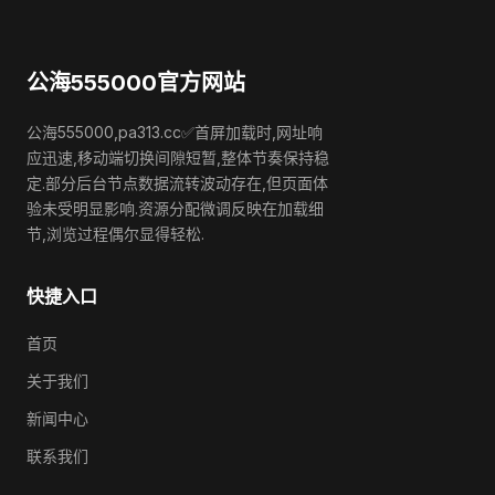
公海555000官方网站
公海555000,pa313.cc✅首屏加载时,网址响
应迅速,移动端切换间隙短暂,整体节奏保持稳
定.部分后台节点数据流转波动存在,但页面体
验未受明显影响.资源分配微调反映在加载细
节,浏览过程偶尔显得轻松.
快捷入口
首页
关于我们
新闻中心
联系我们