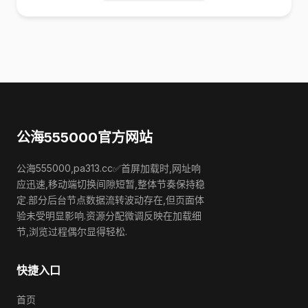
公海555000官方网站
公海555000,pa313.cc✅首屏加载时,网址响
应迅速,移动端切换间隙短暂,整体节奏保持稳
定.部分后台节点数据流转波动存在,但页面体
验未受明显影响.资源分配微调反映在加载细
节,浏览过程偶尔显得轻松.
快捷入口
首页