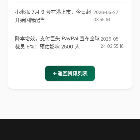
小米拟 7月 9 号在港上市，今日起
2026-05-27
开始国际配售
03:55:16
降本增效，支付巨头 PayPal 宣布全球
2026-05-
裁员 9%：预估影响 2500 人
24 03:55:16
返回资讯列表