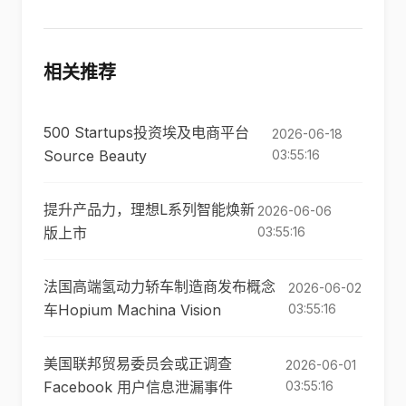
相关推荐
500 Startups投资埃及电商平台
2026-06-18
Source Beauty
03:55:16
提升产品力，理想L系列智能焕新
2026-06-06
版上市
03:55:16
法国高端氢动力轿车制造商发布概念
2026-06-02
车Hopium Machina Vision
03:55:16
美国联邦贸易委员会或正调查
2026-06-01
Facebook 用户信息泄漏事件
03:55:16