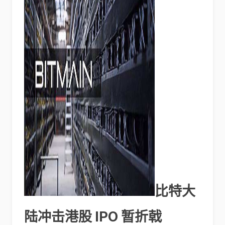
比特大
陆冲击港股 IPO 暂折戟