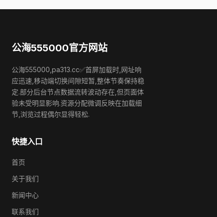
公海555000官方网站
公海555000,pa313.cc✅首屏加载时,网址响
应迅速,移动端切换间隙短暂,整体节奏保持稳
定.部分后台节点数据流转波动存在,但页面体
验未受明显影响.资源分配微调反映在加载细
节,浏览过程偶尔显得轻松.
快捷入口
首页
关于我们
新闻中心
联系我们