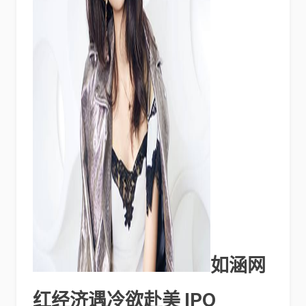
如涵网
红经济遇冷欲赴美 IPO