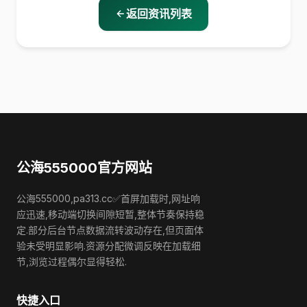
返回资讯列表
公海555000官方网站
公海555000,pa313.cc✅首屏加载时,网址响
应迅速,移动端切换间隙短暂,整体节奏保持稳
定.部分后台节点数据流转波动存在,但页面体
验未受明显影响.资源分配微调反映在加载细
节,浏览过程偶尔显得轻松.
快捷入口