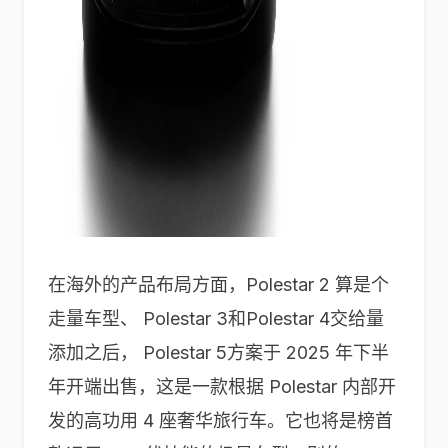
在海外的产品布局方面，Polestar 2 算是个
走量车型、 Polestar 3和Polestar 4交给量
添加之后， Polestar 5方案于 2025 年下半
年开端出售，这是一款根据 Polestar 内部开
发的高功用 4 座奢华旅行车。它也将是榜首