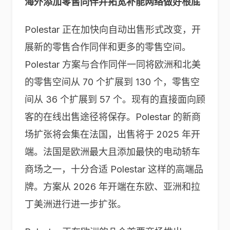
海外添加零售同伴并拓宽补能网络做好根底
Polestar 正在加快向自动出售形式改变，开
展新的零售合作同伴和更多的零售空间。
Polestar 方案与合作同伴一同将欧洲和北美
的零售空间从 70 个扩展到 130 个，零售空
间从 36 个扩展到 57 个。现有的直接面向顾
客的在线出售途径将保存。Polestar 的新商
场扩张将会集在法国，出售将于 2025 年开
端。法国是欧洲最大且添加最快的电动轿车
商场之一，十分合适 Polestar 这样的高端品
牌。方案从 2026 年开端在东欧、亚洲和拉
丁美洲进行进一步扩张。