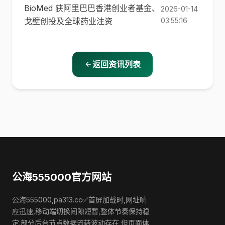
BioMed 获阿里巴巴香港创业者基金、
2026-01-14
戈壁创投及全球药业注资
03:55:16
返回资讯列表
公海555000官方网站
公海555000,pa313.cc✅首屏加载时,网址响
应迅速,移动端切换间隙短暂,整体节奏保持稳
定.部分后台节点数据流转波动存在,但页面体