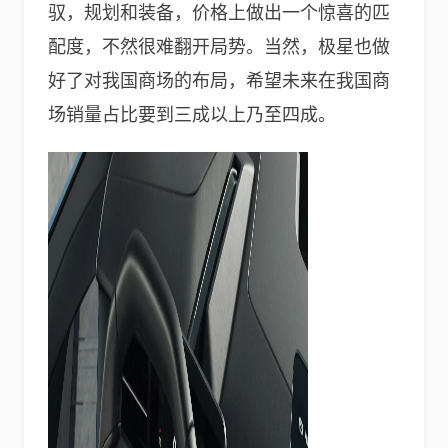
驭，规划和装备，价格上做出一个惊喜的匹
配度，不然很难翻开局势。当然，极星也做
好了对我国商场的布局，希望未来在我国商
场销量占比要到三成以上乃至四成。