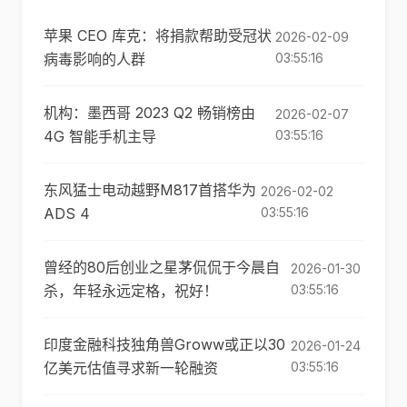
苹果 CEO 库克：将​​捐款帮助受冠状
2026-02-09
病毒影响的人群
03:55:16
机构：墨西哥 2023 Q2 畅销榜由
2026-02-07
4G 智能手机主导
03:55:16
东风猛士电动越野M817首搭华为
2026-02-02
ADS 4
03:55:16
曾经的80后创业之星茅侃侃于今晨自
2026-01-30
杀，年轻永远定格，祝好！
03:55:16
印度金融科技独角兽Groww或正以30
2026-01-24
亿美元估值寻求新一轮融资
03:55:16