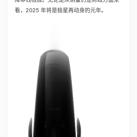
看，2025 年将是极星再动身的元年。