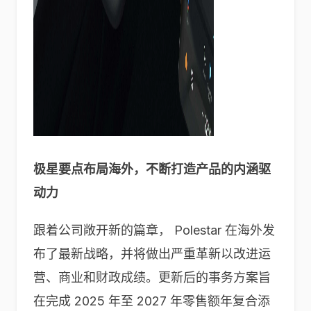
极星要点布局海外，不断打造产品的内涵驱
动力
跟着公司敞开新的篇章， Polestar 在海外发
布了最新战略，并将做出严重革新以改进运
营、商业和财政成绩。更新后的事务方案旨
在完成 2025 年至 2027 年零售额年复合添