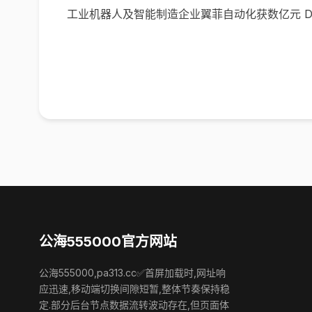
工业机器人及智能制造企业翼菲自动化获数亿元 D
公海555000官方网站
公海555000,pa313.cc✅首屏加载时,网址响
应迅速,移动端切换间隙短暂,整体节奏保持稳
定.部分后台节点数据流转波动存在,但页面体