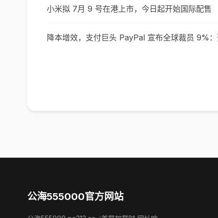
小米拟 7月 9 号在港上市，今日起开始国际配售
降本增效，支付巨头 PayPal 宣布全球裁员 9%：
公海555000官方网站