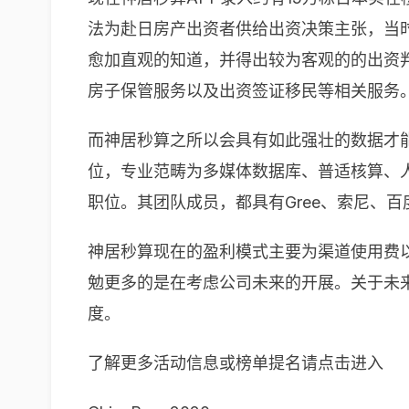
法为赴日房产出资者供给出资决策主张，当时
愈加直观的知道，并得出较为客观的的出资
房子保管服务以及出资签证移民等相关服务
而神居秒算之所以会具有如此强壮的数据才能
位，专业范畴为多媒体数据库、普适核算、人
职位。其团队成员，都具有Gree、索尼、
神居秒算现在的盈利模式主要为渠道使用费
勉更多的是在考虑公司未来的开展。关于未
度。
了解更多活动信息或榜单提名请点击进入