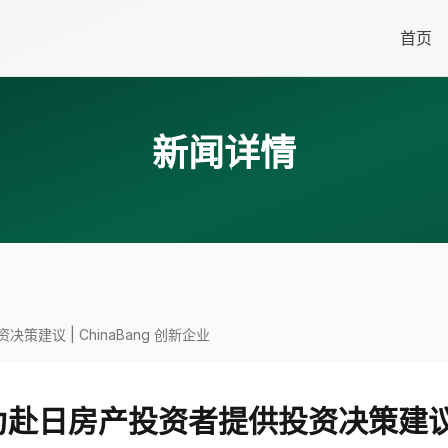
首页
新闻详情
议 | ChinaBang 创新企业
日房产投资者提供投资决策建议 | C