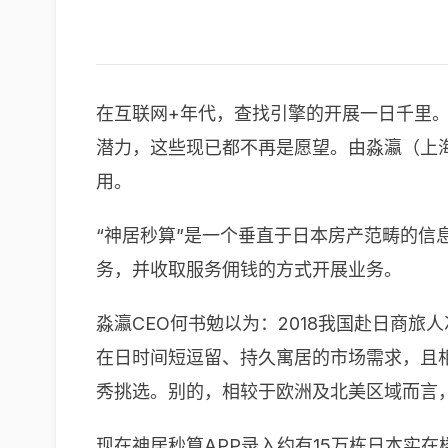
在互联网+年代，查找引擎的开展一日千里
潜力，这些现已都不再是愿望。由淼瀛（上
用。
“神居秒算”是一个垂直于日本房产范畴的信
务，并收取服务佣钱的方式开展业务。
淼瀛CEO何书勉以为：2018我国赴日商旅
在日时间短逗留、持久寓居的市场需求，且
秀挑选。别的，相较于欧洲及北美区域而言
现在神居秒算APP录入约有15万栋日本实