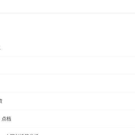
工
资
 点档