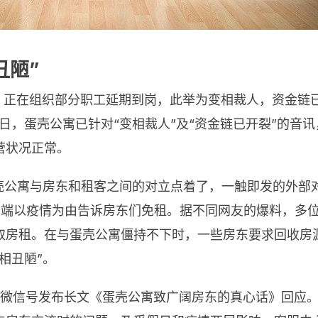
丑陋”
，正在组织部分职工延期到岗，此举为变相裁人，资金链
1日，蛋壳公寓已针对“变相裁人”及“资金链已开裂”的音
营状况正常。
壳公寓与房东和租客之间的对立点着了，一触即发的外部
开端以疫情为由告诉房东们免租。据不同网友的爆料，多
取房租。在与蛋壳公寓僵持不下时，一些房东要求回收房源
相丑陋”。
方微信号发布长文《蛋壳公寓致广阔房东的真心话》回应