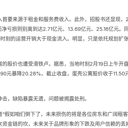
要来源于租金和服务费收入。此外，招股书还显现，2017
而净亏损则别离到达2.71亿元、13.69亿元、25.16亿元
意味着这段时刻的运营开销大于现金流入。明显，只是依托规
的股价也遭受滑铁卢。据悉，当地时刻2月19日上午开盘，
13.90元暴降20.28%。截止收盘，蛋壳公寓股价收于11.
冲击，缺陷暴露无遗，问题被揭露处刑。
“假如咱们倒下了，未来损伤的将是各位房东和广阔租客
次资金链的坎，未来关于品牌形象的下跌及用户信赖的丢