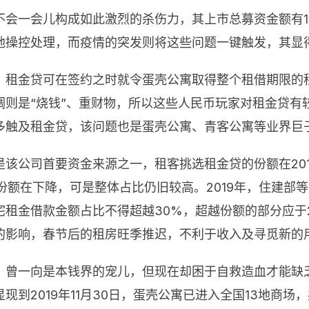
会一会儿构成如此激烈的杀伤力，其上市总募资金额有1
地操控处理，而疫情的突发则将这些问题一键触发，其显
。租金贷可在签约之时就令蛋壳公寓取得整个租借期限的
调则是“烧钱”、重财物，所以这些人民币玩家对租金贷有
多触及租金贷，该问题也是蛋壳公寓、青客公寓等业界巨
公司首要资金来源之一，租客挑选租金贷的份额在2017年到
虽然份额在下降，可是整体占比仍旧较高。2019年，住建
租金借款金额占比不得超越30%，超越份额的部分应于2
的影响，春节后的租房旺季推迟，不利于收入及寻觅新的
，曾一向是本钱界的宠儿，但现在却困于自救造血才能缺
到2019年11月30日，蛋壳公寓已进入全国13地商场，