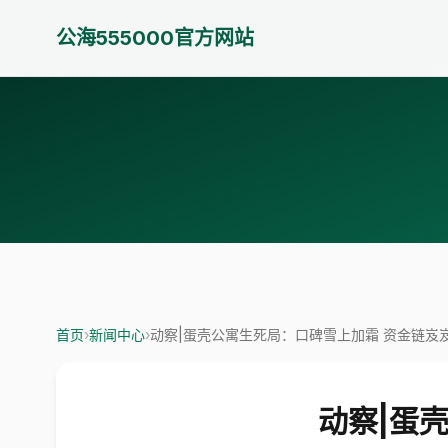
公海555000官方网站
首页
›
新闻中心
›
动察|蛋壳公寓生死局：口碑雪上加霜 资金链岌
动察|蛋