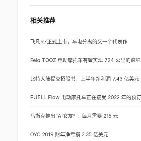
相关推荐
飞凡R7正式上市，车电分离的又一个代表作
Felo TOOZ 电动摩托车有望实现 724 公里的
比特大陆提交招股书，上半年净利润 7.43 亿美元
FUELL Flow 电动摩托车正在接受 2022 年的预
马斯克推出“AI女友” ，每月需要 215 元
OYO 2019 财年净亏损 3.35 亿美元