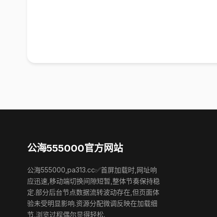
公海555000官方网站
公海555000,pa313.cc✅首屏加载时,网址响
应迅速,移动端切换间隙短暂,整体节奏保持稳
定.部分后台节点数据流转波动存在,但页面体
验未受明显影响.资源分配微调反映在加载细
节,浏览过程偶尔显得轻松.