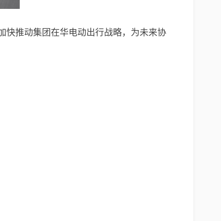
，加快推动集团在华电动出行战略，为未来协