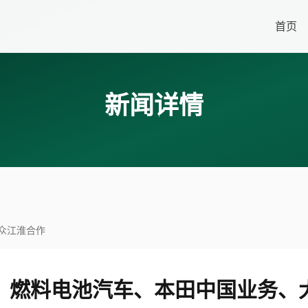
首页
新闻详情
众江淮合作
】燃料电池汽车、本田中国业务、