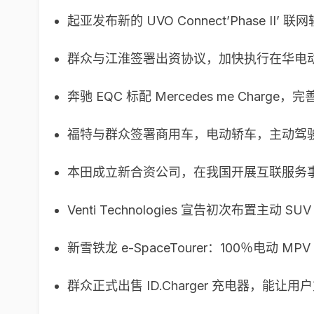
起亚发布新的 UVO Connect’Phase II’ 
群众与江淮签署出资协议，加快执行在华电
奔驰 EQC 标配 Mercedes me Charg
福特与群众签署商用车，电动轿车，主动驾
本田成立新合资公司，在我国开展互联服务
Venti Technologies 宣告初次布置主动 SUV
新雪铁龙 e-SpaceTourer：100％电动 MPV
群众正式出售 ID.Charger 充电器，能让