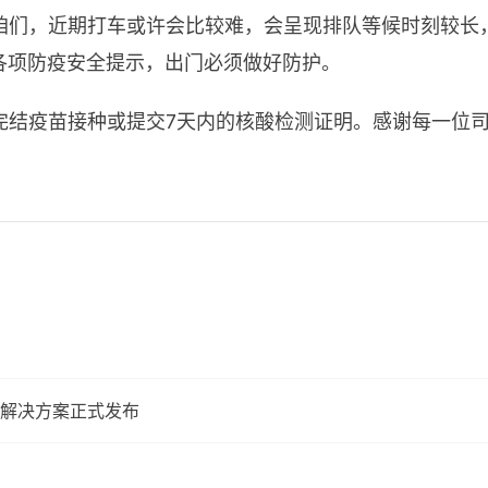
咱们，近期打车或许会比较难，会呈现排队等候时刻较长
各项防疫安全提示，出门必须做好防护。
完结疫苗接种或提交7天内的核酸检测证明。感谢每一位
。
解决方案正式发布