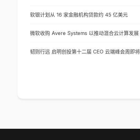
软银计划从 16 家金融机构贷款约 45 亿美元
微软收购 Avere Systems 以推动混合云计算发展
韧则行远 启明创投第十二届 CEO 云端峰会周即