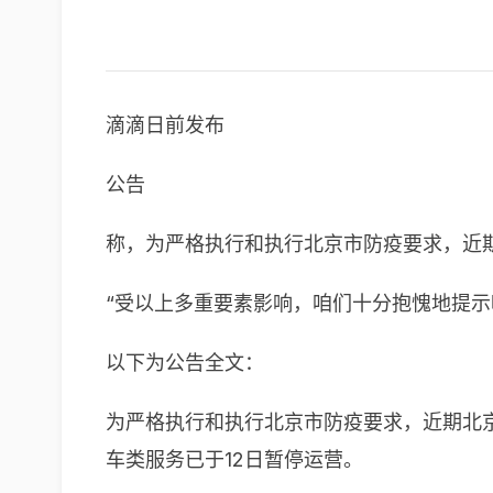
滴滴日前发布
公告
称，为严格执行和执行北京市防疫要求，近
“受以上多重要素影响，咱们十分抱愧地提
以下为公告全文：
为严格执行和执行北京市防疫要求，近期北
车类服务已于12日暂停运营。