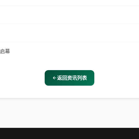
将启幕
返回资讯列表