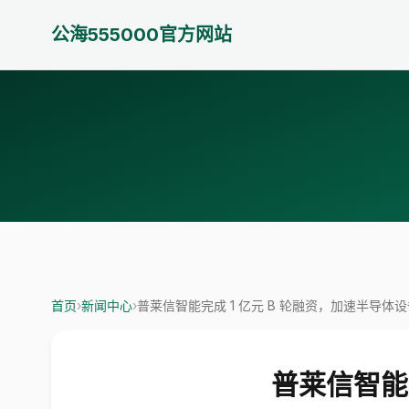
公海555000官方网站
首页
›
新闻中心
›
普莱信智能完成 1 亿元 B 轮融资，加速半导体
普莱信智能