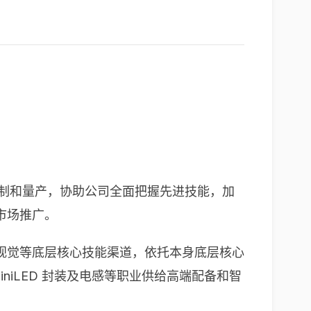
研制和量产，协助公司全面把握先进技能，加
市场推广。
视觉等底层核心技能渠道，依托本身底层核心
niLED 封装及电感等职业供给高端配备和智