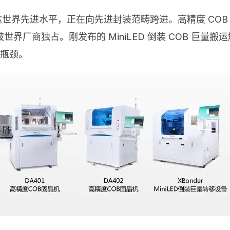
已到达世界先进水平，正在向先进封装范畴跨进。高精度 CO
界厂商独占。刚发布的 MiniLED 倒装 COB 巨量
能瓶颈。