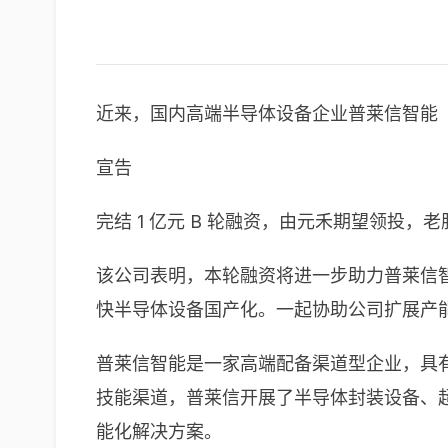
近来，国内高端半导体设备企业普莱信智能
宣告
完结 1 亿元 B 轮融资，由元禾期望领投
该公司表明，本轮融资将进一步助力普莱信智
快半导体设备国产化。一起协助公司扩展产
普莱信智能是一家高端配备渠道型企业，具
技能渠道，普莱信开展了半导体封装设备、超精
能化解决方案。