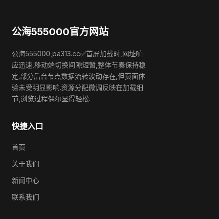
公海555000官方网站
公海555000,pa313.cc✅首屏加载时,网址响
应迅速,移动端切换间隙短暂,整体节奏保持稳
定.部分后台节点数据流转波动存在,但页面体
验未受明显影响.资源分配微调反映在加载细
节,浏览过程偶尔显得轻松.
快捷入口
首页
关于我们
新闻中心
联系我们