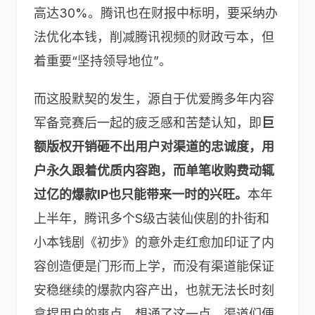
高达30%。腾讯也在财报中标明，要采纳办
法优化本钱，削减腾讯视频的财政亏本，但
着重要“坚持领导地位”。
而这股默契的发生，源自于优爱腾多年内容
军备竞赛后一起的疲乏感和苦楚认知，即
巨
额版权开销砸不出用户对渠道的忠诚度，用
户永久跟着优质内容跑，而单笔收购费动辄
过亿的爆款IP也只能带来一时的兴旺。
本年
上半年，腾讯多个S级古装仙侠剧的扑街和
小本钱剧《初步》的意外走红愈加印证了内
容创造便是门形而上学，而没有渠道能保证
安稳继续的爆款内容产出，也就无法长时刻
拿捏用户的爽点。想通了这一点，渠道们便